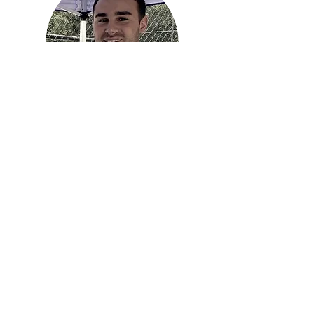
Oficial de policía
Dimeo
Manténgase en contacto
con la comisaría 110
Haga clic en las imágenes a
continuación para ver las
redes sociales del distrito
110.